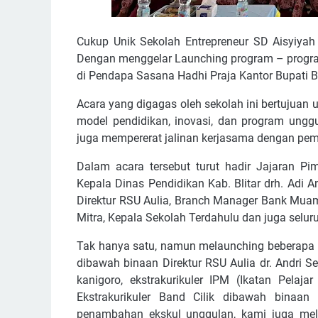
Cukup Unik Sekolah Entrepreneur SD Aisyiya
Dengan menggelar Launching program – program
di Pendapa Sasana Hadhi Praja Kantor Bupati Bl
Acara yang digagas oleh sekolah ini bertujuan
model pendidikan, inovasi, dan program unggu
juga mempererat jalinan kerjasama dengan peme
Dalam acara tersebut turut hadir Jajaran P
Kepala Dinas Pendidikan Kab. Blitar drh. Adi A
Direktur RSU Aulia, Branch Manager Bank Muamal
Mitra, Kepala Sekolah Terdahulu dan juga selur
Tak hanya satu, namun melaunching beberapa pr
dibawah binaan Direktur RSU Aulia dr. Andri Set
kanigoro, ekstrakurikuler IPM (Ikatan Pela
Ekstrakurikuler Band Cilik dibawah binaan
penambahan ekskul unggulan, kami juga me