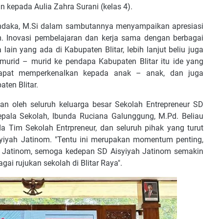
 kepada Aulia Zahra Surani (kelas 4).
 Andaka, M.Si dalam sambutannya menyampaikan apresiasi
m. Inovasi pembelajaran dan kerja sama dengan berbagai
ain yang ada di Kabupaten Blitar, lebih lanjut beliu juga
rid – murid ke pendapa Kabupaten Blitar itu ide yang
 dapat memperkenalkan kepada anak – anak, dan juga
ten Blitar.
an oleh seluruh keluarga besar Sekolah Entrepreneur SD
epala Sekolah, Ibunda Ruciana Galunggung, M.Pd. Beliau
Tim Sekolah Entrpreneur, dan seluruh pihak yang turut
yah Jatinom. "Tentu ini merupakan momentum penting,
ah Jatinom, semoga kedepan SD Aisyiyah Jatinom semakin
gai rujukan sekolah di Blitar Raya".