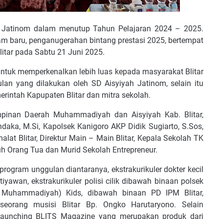
h Jatinom dalam menutup Tahun Pelajaran 2024 – 2025.
 baru, penganugerahan bintang prestasi 2025, bertempat
itar pada Sabtu 21 Juni 2025.
 untuk memperkenalkan lebih luas kepada masyarakat Blitar
lan yang dilakukan oleh SD Aisyiyah Jatinom, selain itu
rintah Kapupaten Blitar dan mitra sekolah.
impinan Daerah Muhammadiyah dan Aisyiyah Kab. Blitar,
ndaka, M.Si, Kapolsek Kanigoro AKP Didik Sugiarto, S.Sos,
at Blitar, Direktur Main – Main Blitar, Kepala Sekolah TK
uh Orang Tua dan Murid Sekolah Entrepreneur.
ogram unggulan diantaranya, ekstrakurikuler dokter kecil
iyawan, ekstrakurikuler polisi cilik dibawah binaan polsek
jar Muhammadiyah) Kids, dibawah binaan PD IPM Blitar,
 seorang musisi Blitar Bp.
Ongko Harutaryono. Selain
launching BLITS Magazine yang merupakan produk dari