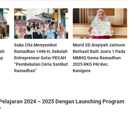
Suka Cita Menyambut
Murid SD Aisyiyah Jatinom
yah
Ramadhan 1446 H, Sekolah
Berhasil Raih Juara 1 Pada
op
Entrepreneur Gelar PECAH
MMHQ Gema Ramadhan
“Pembekalan Ceria Sambut
2025 KKG PAI Kec.
Ramadhan”
Kanigoro
Pelajaran 2024 – 2025 Dengan Launching Program
"